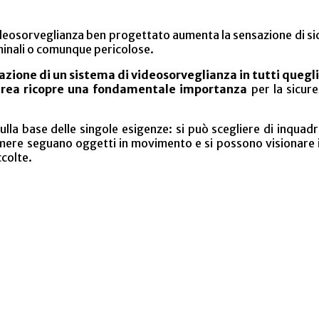
ideosorveglianza ben progettato aumenta la sensazione di si
minali o comunque pericolose.
ione di un sistema di videosorveglianza in tutti quegli
ll’area ricopre una fondamentale importanza
per la sicure
sulla base delle singole esigenze: si può scegliere di inquad
amere seguano oggetti in movimento e si possono visionare
colte.