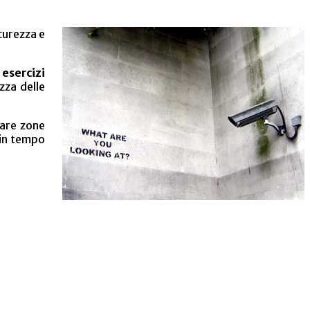
curezza e
 esercizi
zza delle
rare zone
 in tempo